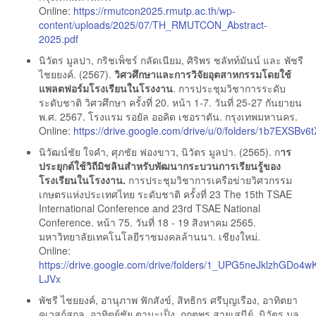
Online:
https://rmutcon2025.rmutp.ac.th/wp-
content/uploads/2025/07/TH_RMUTCON_Abstract-
2025.pdf
นิวัตร มูลปา, กริชเพ็ชร์ กลัดเนียม, ศิริพร ชลัทท์มันน์ และ พัชรี
ไชยยงค์. (2567).
วิศวศึกษาและการวิจัยอุตสาหกรรมโดยใช้
แพลตฟอร์มโรงเรียนในโรงงาน
. การประชุมวิชาการระดับ
ระดับชาติ วิศวศึกษา ครั้งที่ 20. หน้า 1-7. วันที่ 25-27 กันยายน
พ.ศ. 2567. โรงแรม รอยัล ออคิด เชอราตัน. กรุงเทพมหานคร.
Online:
https://drive.google.com/drive/u/0/folders/1b7EXSBv
นิวัฒน์ชัย ใจคำ, ศุภชัย ฟองขาว, นิวัตร มูลปา. (2565). ก
าร
ประยุกต์ใช้วิถีมิชลินสำหรับพัฒนากระบวนการเรียนรู้ของ
โรงเรียนในโรงงาน.
การประชุมวิชาการเครือข่ายวิศวกรรม
เกษตรแห่งประเทศไทย ระดับชาติ ครั้งที่ 23 The 15th TSAE
International Conference and 23rd TSAE National
Conference. หน้า 75. วันที่ 18 - 19 สิงหาคม 2565.
มหาวิทยาลัยเทคโนโลยีราชมงคลล้านนา. เชียงใหม่.
Online:
https://drive.google.com/drive/folders/1_UPG5neJklzhGDo4
LJVx
พัชรี ไชยยงค์, อานุภาพ ฟักสังข์, สิทธิกร ศรีบุญเรือง, อาทิตยา
คเวสก์สุกุล, อาทิตย์ชัย ตานะเป็ง, กฤตพร สายเสนีย์, นิวัตร มูล