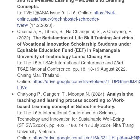
Concepts.
In: TVET@ASIA issue 9, 1-16. Online:
https://tvet-
online.asia/issue/9/dehnbostel-schroeder-
tvet9/
(14.2.2023).
Chaimala, P., Tibma, S., Na Chiangmai, S., & Chaiyong, P.
(2022).
The Satisfaction of Life Skill Training Activities
of Vocational Innovation Scholarship Students under
Equitable Education Fund (EEF) in Rajamangala
University of Technology Lanna Chiang Rai.
In: The 15th TSAE International Conference and 23rd
TSAE National Conference. pp. 18. 18-19 August 2022.
Chiang Mai. Thailand.
Online:
https://drive.google.com/drive/folders/1_UPG5neJk
LJVx
Chaiyong P., Gangern T., Moonpa N. (2024).
Analysis the
teaching and learning process according to Work-
based Learning concept in School-in-Factory.
In: The 16th International Conference on Science,
Technology and Innovation for Sustainable Well-Being
(STISWB2024). pp. 462 - 466. 14-17 July 2024. Nha Trang
University. Vietnam.
Online:
https://drive.google.com/file/d/16fa63TUR1pjAau4E