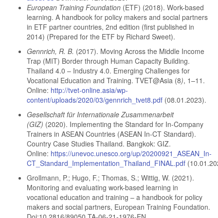
European Training Foundation
(ETF) (2018). Work-based
learning. A handbook for policy makers and social partners
in ETF partner countries, 2nd edition (first published in
2014) (Prepared for the ETF by Richard Sweet).
Gennrich, R. B.
(2017). Moving Across the Middle Income
Trap (MIT) Border through Human Capacity Building.
Thailand 4.0 – Industry 4.0. Emerging Challenges for
Vocational Education and Training. TVET@Asia (8
)
, 1–11.
Online:
http://tvet-online.asia/wp-
content/uploads/2020/03/gennrich_tvet8.pdf
(08.01.2023).
Gesellschaft für Internationale Zusammenarbeit
(GIZ)
(2020). Implementing the Standard for In-Company
Trainers in ASEAN Countries (ASEAN In-CT Standard).
Country Case Studies Thailand. Bangkok: GIZ.
Online:
https://unevoc.unesco.org/up/20200921_ASEAN_In-
CT_Standard_Implementation_Thailand_FINAL.pdf
(10.01.20
Grollmann, P.; Hugo, F.; Thomas, S.; Wittig, W. (2021).
Monitoring and evaluating work-based learning in
vocational education and training – a handbook for policy
makers and social partners, European Training Foundation.
Doi:10.2816/89050 TA-06-21-1976-EN.