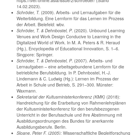
https://tvet-online.asia/issue/2/schroeder/ (Stand
14.02.2023).
Schröder, T.
(2009). Arbeits- und Lernaufgaben für die
Weiterbildung. Eine Lernform für das Lernen im Prozess
der Arbeit. Bielefeld: wbv.
Schröder, T. & Dehnbostel, P
. (2020). Unbound Learning
Venues and Work Design Conducive to Learning in the
Digitalized World of Work. In M. A. Peters & R. Heraud
(Hg.), Encyclopedia of Educational Innovation, S. 1–6.
Singpore: Springer.
Schröder, T. & Dehnbostel, P
. (2007). Arbeits- und
Lernaufgaben – eine arbeitsgebundene Lernform für die
betriebliche Berufsbildung. In P. Dehnbostel, H.-J.
Lindemann & C. Ludwig (Hg.): Lernen im Prozess der
Arbeit in Schule und Betrieb, S. 291–300. Münster:
Waxmann.
Sekretariat der Kultusministerkonferenz (KMK)
(2018):
Handreichung für die Erarbeitung von Rahmenlehrplänen
der Kultusministerkonferenz für den berufsbezogenen
Unterricht in der Berufsschule und ihre Abstimmung mit
Ausbildungsordnungen des Bundes für anerkannte
Ausbildungsberufe. Berlin.
Sloane, Peter F. (2005):
Wissenschaftliche Begleitforschung