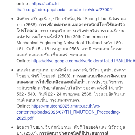
online :
https://so04.tci-
thaijo.org/index.php/social_crru/article/view/270021
สิทธิกร ศรีบุญเรือง, ปวียา รักนิ่ม, Nai Shang Liou, นิวัตร มูล
ปา. (2568).
การเชื่อมต่อระบบเมคคาทรอนิกส์โดยใช้แลปวิว
โปรโตคอล
. การประชุมวิชาการเครือข่ายวิศวกรรมเครื่องกล
แห่งประเทศไทย ครั้งที่ 39 The 39th Conference of
Mechanical Engineering Network of Thailand. หน้า 180 -
181. วันที่ 15 - 18 กรกฎาคม 2568. อวานี ขอนแก่น โฮเทล
แอนด์ คอนเวนชั่น เซ็นเตอร์. ขอนแก่น.
Online:
https://drive.google.com/drive/folders/1cUd1R8KLI
อนนท์ มอมขุนทด, บวรศักดิ์ สมเคราะห์, นิวัตร มูลปา, อัจฉรา
ไชยยา, พัชรี ไชยยงค์. (2568).
การออกแบบเชิงแนวคิดระบบ
แสดงผลการใช้เชื้อเพลิงของหม้อไอน้ำ
. การประชุมวิชาการ
ระดับชาติมหาวิทยาลัยเทคโนโลยีราชมงคล ครั้งที่ 14. หน้า
532 - 540. วันที่ 22 - 24 กรกฎาคม 2568. โรงแรมอัศวิน แก
รนด์ คอนเวนชั่น. กรุงเทพมหานคร.
Online:
https://rmutcon2025.rmutp.ac.th/wp-
content/uploads/2025/07/TH_RMUTCON_Proceeding-
2025.pdf
อัจฉรา ไชยยา, วิชุภัสณ์ ยานะ, พัชรี ไชยยงค์ และ นิวัตร มูล
ปา. (2567).
การพัฒนาช่างเทคนิคที่มีประสบการณ์