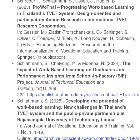
Schröder T., Schlattmann S., Gulich, J., Hupfer, B
(2023):
ProWoThai – Progressing Work-based Learning
in Thailand’s TVET System: Design-oriented and
participatory Action Research in international TVET
Research Cooperation.
In: Gessler, M./ Zlatkin-Troitschanskaia, O./ Bohlinger, S.
/Oliver, C./Toepper, M./Bieß, A./ Long Nguyen, H. /Scheuch,
I. (Eds.).: Expanding Horizons – Research on the
Internationalization of Vocational Education and Training.
Springer. (in publication).
Schlattmann, S., Chaiyong, P., & Moonpa, N. (2024).
The
Impact of Work-Based Learning on Graduates Job
Performance: Insights from School-in-Factory (SiF)
Project.
Journal of Technical Education and
Training
,
16
(1), 209-
222.
https://publisher.uthm.edu.my/ojs/index.php/JTET/article
Schlattmann, S. (2025).
Developing the potential of
work-based learning: New challenges in Thailand's
TVET system and the public-private partnership at
Rajamangala University of Technology Lanna
.
In: World Journal of Vocational Education and Training, Vol.
7 No. 1, 1-19.
Online:
https://archive.conscientiabeam.com/index.php/119/ar