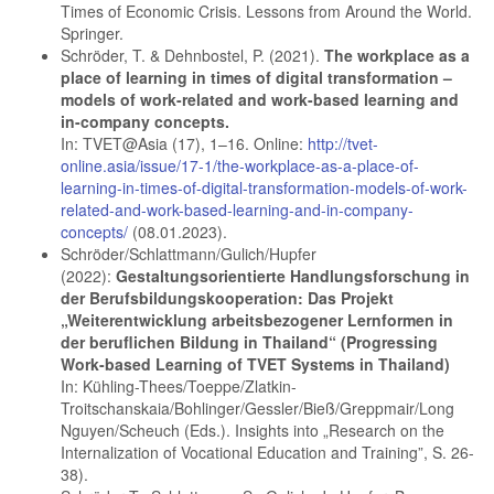
Times of Economic Crisis. Lessons from Around the World.
Springer.
Schröder, T. & Dehnbostel, P. (2021).
The workplace as a
place of learning in times of digital transformation –
models of work-related and work-based learning and
in-company concepts.
In: TVET@Asia (17), 1–16. Online:
http://tvet-
online.asia/issue/17-1/the-workplace-as-a-place-of-
learning-in-times-of-digital-transformation-models-of-work-
related-and-work-based-learning-and-in-company-
concepts/
(08.01.2023).
Schröder/Schlattmann/Gulich/Hupfer
(2022):
Gestaltungsorientierte Handlungsforschung in
der Berufsbildungskooperation: Das Projekt
„Weiterentwicklung arbeitsbezogener Lernformen in
der beruflichen Bildung in Thailand“ (Progressing
Work-based Learning of TVET Systems in Thailand)
In: Kühling-Thees/Toeppe/Zlatkin-
Troitschanskaia/Bohlinger/Gessler/Bieß/Greppmair/Long
Nguyen/Scheuch (Eds.). Insights into „Research on the
Internalization of Vocational Education and Training”, S. 26-
38).