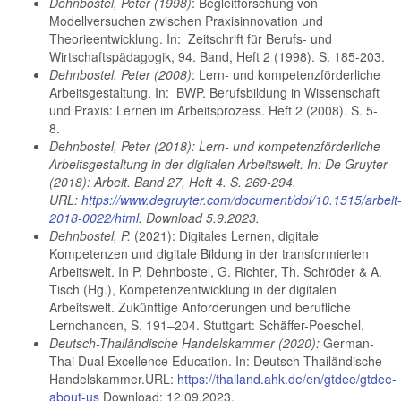
Dehnbostel, Peter (1998)
: Begleitforschung von
Modellversuchen zwischen Praxisinnovation und
Theorieentwicklung. In: Zeitschrift für Berufs- und
Wirtschaftspädagogik, 94. Band, Heft 2 (1998). S. 185-203.
Dehnbostel, Peter (2008)
: Lern- und kompetenzförderliche
Arbeitsgestaltung. In: BWP. Berufsbildung in Wissenschaft
und Praxis: Lernen im Arbeitsprozess. Heft 2 (2008). S. 5-
8.
Dehnbostel, Peter (2018): Lern- und kompetenzförderliche
Arbeitsgestaltung in der digitalen Arbeitswelt. In: De Gruyter
(2018): Arbeit. Band 27, Heft 4. S. 269-294.
URL:
https://www.degruyter.com/document/doi/10.1515/arbeit
2018-0022/html
. Download 5.9.2023.
Dehnbostel, P.
(2021): Digitales Lernen, digitale
Kompetenzen und digitale Bildung in der transformierten
Arbeitswelt. In P. Dehnbostel, G. Richter, Th. Schröder & A.
Tisch (Hg.), Kompetenzentwicklung in der digitalen
Arbeitswelt. Zukünftige Anforderungen und berufliche
Lernchancen, S. 191–204. Stuttgart: Schäffer-Poeschel.
Deutsch-Thailändische Handelskammer (2020):
German-
Thai Dual Excellence Education. In: Deutsch-Thailändische
Handelskammer.URL:
https://thailand.ahk.de/en/gtdee/gtdee-
about-us
Download: 12.09.2023.