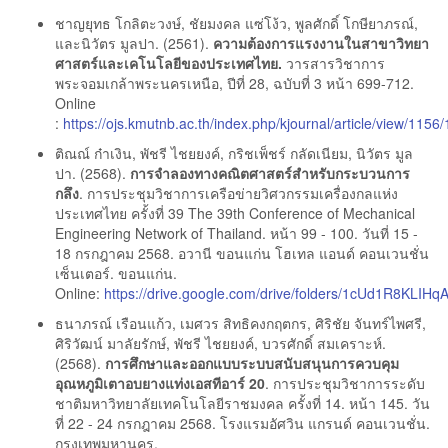
ชาญยุทธ โกลิตะวงษ์, ชัยมงคล แซ่โง้ว, พูลศักดิ์ โกษียาภรณ์,
และนิวัตร มูลปา. (2561).
ความต้องการแรงงานในสาขาวิทยา
ศาสตร์และเคโนโลยีของประเทศไทย.
วารสารวิชาการ
พระจอมเกล้าพระนครเหนือ, ปีที่ 28, ฉบับที่ 3 หน้า 699-712.
Online
:
https://ojs.kmutnb.ac.th/index.php/kjournal/article/view/1156
ติณณ์ ก๋าเงิน, พัชรี ไชยยงค์, กริชเพ็ชร์ กลัดเนียม, นิวัตร มูล
ปา. (2568).
การจำลองทางคณิตศาสตร์สำหรับกระบวนการ
กลึง
. การประชุมวิชาการเครือข่ายวิศวกรรมเครื่องกลแห่ง
ประเทศไทย ครั้งที่ 39 The 39th Conference of Mechanical
Engineering Network of Thailand. หน้า 99 - 100. วันที่ 15 -
18 กรกฎาคม 2568. อวานี ขอนแก่น โฮเทล แอนด์ คอนเวนชั่น
เซ็นเตอร์. ขอนแก่น.
Online:
https://drive.google.com/drive/folders/1cUd1R8KLI
ธนาภรณ์ เรือนแก้ว, เมศวร สิทธิคงกฤตกร, ศิริชัย จันทร์ไพศรี,
ศิริวัฒน์ มาลัยรักษ์, พัชรี ไชยยงค์, บวรศักดิ์ สมเคราะห์.
(2568).
การศึกษาและออกแบบระบบสนับสนุนการควบคุม
อุณหภูมิเตาอบยางแท่งเอสทีอาร์ 20
. การประชุมวิชาการระดับ
ชาติมหาวิทยาลัยเทคโนโลยีราชมงคล ครั้งที่ 14. หน้า 145. วัน
ที่ 22 - 24 กรกฎาคม 2568. โรงแรมอัศวิน แกรนด์ คอนเวนชั่น.
กรุงเทพมหานคร.