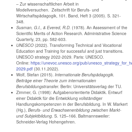
– Zur wissenschaftlichen Arbeit in
Modellversuchen. Zeitschrift für Berufs- und
Wirtschaftspädagogik, 101. Band, Heft 3 (2005). S. 321-
348.
Susman, G.I., & Evered, R.D.
(1978). An Assessment of the
Scientific Merits of Action Research. Administrative Science
Quarterly, 23, pp. 582-603.
UNESCO
(2022). Transforming Technical and Vocational
Education and Training for successful and just transitions.
UNESCO strategy 2022-2029. Paris: UNESCO.
Online:
https://unevoc.unesco.org/pub/unesco_strategy_for_t
2029.pdf
(30.11.2022).
Wolf, Stefan (2015).
Internationale Berufspädagogik.
Beiträge einer Theorie zum internationalen
Berufsbildungstransfer.
Berlin: Universitätsverlag der TU.
Zimmer, G. (1998): Aufgabenorientierte Didaktik. Entwurf
einer Didaktik für die Entwicklung vollständiger
Handlungskompetenzen in der Berufsbildung. In W. Markert
(Hg.),
Berufs- und Erwachsenenbildung zwischen Markt-
und Subjektbildung.
S. 125–166. Baltmannsweiler:
Schneider-Verlag Hohengehren.