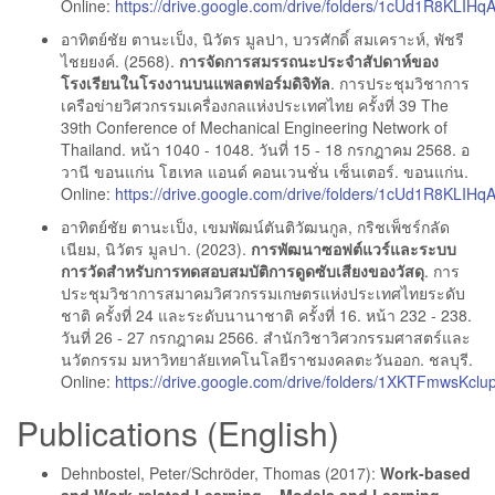
Online:
https://drive.google.com/drive/folders/1cUd1R8KLI
อาทิตย์ชัย ตานะเป็ง, นิวัตร มูลปา, บวรศักดิ์ สมเคราะห์, พัชรี
ไชยยงค์. (2568).
การจัดการสมรรถนะประจำสัปดาห์ของ
โรงเรียนในโรงงานบนแพลตฟอร์มดิจิทัล
. การประชุมวิชาการ
เครือข่ายวิศวกรรมเครื่องกลแห่งประเทศไทย ครั้งที่ 39 The
39th Conference of Mechanical Engineering Network of
Thailand. หน้า 1040 - 1048. วันที่ 15 - 18 กรกฎาคม 2568. อ
วานี ขอนแก่น โฮเทล แอนด์ คอนเวนชั่น เซ็นเตอร์. ขอนแก่น.
Online:
https://drive.google.com/drive/folders/1cUd1R8KLI
อาทิตย์ชัย ตานะเป็ง, เขมพัฒน์ตันติวัฒนกูล, กริชเพ็ชร์กลัด
เนียม, นิวัตร มูลปา. (2023).
การพัฒนาซอฟต์แวร์และระบบ
การวัดสําหรับการทดสอบสมบัติการดูดซับเสียงของวัสดุ
. การ
ประชุมวิชาการสมาคมวิศวกรรมเกษตรแห่งประเทศไทยระดับ
ชาติ ครั้งที่ 24 และระดับนานาชาติ ครั้งที่ 16. หน้า 232 - 238.
วันที่ 26 - 27 กรกฎาคม 2566. สํานักวิชาวิศวกรรมศาสตร์และ
นวัตกรรม มหาวิทยาลัยเทคโนโลยีราชมงคลตะวันออก. ชลบุรี.
Online:
https://drive.google.com/drive/folders/1XKTFmwsK
Publications (English)
Dehnbostel, Peter/Schröder, Thomas (2017):
Work-based
and Work-related Learning – Models and Learning