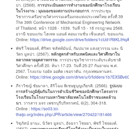
ปา. (2568).
การประเมินผลการทำงานของนักศึกษาโรงเรียน
ในโรงงาน : มุมมองของสถานประกอบการ
. การประชุม
วิชาการเครือข่ายวิศวกรรมเครื่องกลแห่งประเทศไทย ครั้งที่ 39
The 39th Conference of Mechanical Engineering Network
of Thailand. หน้า 1028 - 1039. วันที่ 15 - 18 กรกฎาคม 2568.
อวานี ขอนแก่น โฮเทล แอนด์ คอนเวนชั่น เซ็นเตอร์. ขอนแก่น.
Online:
https://drive.google.com/drive/folders/1cUd1R8KLI
พัชรี ไชยยงค์, ศิริพร ชลัทท์มันน์, กัมปนาท แสงสุวรรณ และ นิ
วัตร มูลปา. (2567).
หลักสูตรสำหรับเทคนิคและวิศวศึกษาใน
หลากหลายอุตสาหกรรม
. การประชุมวิชาการระดับระดับชาติ
วิศวศึกษา ครั้งที่ 20. ห้นา 17-23. วันที่ 25-27 กันยายน พ.ศ.
2567. โรงแรม รอยัล ออคิด เชอราตัน. กรุงเทพมหานคร.
Online:
https://drive.google.com/drive/u/0/folders/1b7EXSBv
ภีราวิชญ์ ชัยมาลา, สิริโฉม พิเชษฐบุญเกียรติ. (2566).
รูปแบบ
การสร้างภูมิคุ้มกันในการดำเนินชีวิตของนักศึกษาโครงการ
โรงเรียนในโรงงานมหาวิทยาลัยเทคโนโลยีราชมงคลล้าน
นา
. วารสาร มจร เพชรบุรีปริทรรศน์, 6(2), 304-318.
Online :
https://so03.tci-
thaijo.org/index.php/JPR/article/view/270422/181466
วิชุภัสน์ ยานะ, นิวัตร มูลปา, อัจฉรา ไชยยา, พัชรี ไชยยงค์.
(2567).
บทบาทของการเรียนรู้โดยใช้งานเป็นฐานในการส่ง