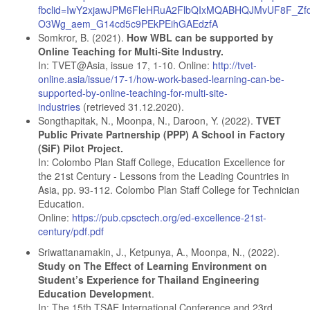
fbclid=IwY2xjawJPM6FleHRuA2FlbQIxMQABHQJMvUF8F_Z
O3Wg_aem_G14cd5c9PEkPEihGAEdzfA
Somkror, B. (2021).
How WBL can be supported by
Online Teaching for Multi-Site Industry.
In: TVET@Asia, issue 17, 1-10. Online:
http://tvet-
online.asia/issue/17-1/how-work-based-learning-can-be-
supported-by-online-teaching-for-multi-site-
industries
(retrieved 31.12.2020).
Songthapitak, N., Moonpa, N., Daroon, Y. (2022).
TVET
Public Private Partnership (PPP) A School in Factory
(SiF) Pilot Project.
In: Colombo Plan Staff College, Education Excellence for
the 21st Century - Lessons from the Leading Countries in
Asia, pp. 93-112. Colombo Plan Staff College for Technician
Education.
Online:
https://pub.cpsctech.org/ed-excellence-21st-
century/pdf.pdf
Sriwattanamakin, J., Ketpunya, A., Moonpa, N., (2022).
Study on The Effect of Learning Environment on
Student’s Experience for Thailand Engineering
Education Development
.
In: The 15th TSAE International Conference and 23rd