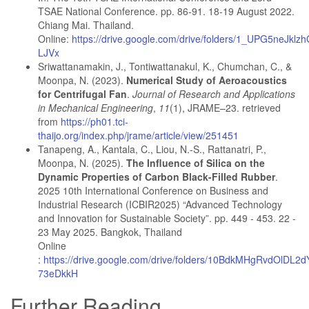
TSAE National Conference. pp. 86-91. 18-19 August 2022.
Chiang Mai. Thailand.
Online:
https://drive.google.com/drive/folders/1_UPG5neJk
LJVx
Sriwattanamakin, J., Tontiwattanakul, K., Chumchan, C., &
Moonpa, N. (2023).
Numerical Study of Aeroacoustics
for Centrifugal Fan
.
Journal of Research and Applications
in Mechanical Engineering
,
11
(1), JRAME–23. retrieved
from
https://ph01.tci-
thaijo.org/index.php/jrame/article/view/251451
Tanapeng, A., Kantala, C., Liou, N.-S., Rattanatri, P.,
Moonpa, N. (2025).
The Influence of Silica on the
Dynamic Properties of Carbon Black-Filled Rubber
.
2025 10th International Conference on Business and
Industrial Research (ICBIR2025) “Advanced Technology
and Innovation for Sustainable Society”. pp. 449 - 453. 22 -
23 May 2025. Bangkok, Thailand
Online
:
https://drive.google.com/drive/folders/10BdkMHgRvdOlDL2d
73eDkkH
Further Reading