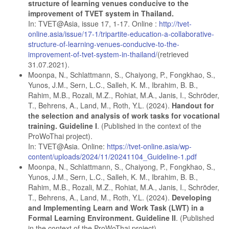
structure of learning venues conducive to the
improvement of TVET system in Thailand.
In: TVET@Asia, issue 17, 1-17. Online :
http://tvet-
online.asia/issue/17-1/tripartite-education-a-
collaborative-
structure-of-learning-venues-conducive-to-the-
improvement-of-tvet-system-in-thailand/
(retrieved
31.07.2021).
Moonpa, N., Schlattmann, S., Chaiyong, P., Fongkhao, S.,
Yunos, J.M., Sern, L.C., Salleh, K. M., Ibrahim, B. B.,
Rahim, M.B., Rozali, M.Z., Rohiat, M.A., Janis, I., Schröder,
T., Behrens, A., Land, M., Roth, Y.L. (2024).
Handout for
the selection and analysis of work tasks for vocational
training. Guideline I
. (Published in the context of the
ProWoThai project).
In: TVET@Asia. Online:
https://tvet-online.asia/wp-
content/uploads/2024/11/20241104_Guideline-1.pdf
Moonpa, N., Schlattmann, S., Chaiyong, P., Fongkhao, S.,
Yunos, J.M., Sern, L.C., Salleh, K. M., Ibrahim, B. B.,
Rahim, M.B., Rozali, M.Z., Rohiat, M.A., Janis, I., Schröder,
T., Behrens, A., Land, M., Roth, Y.L. (2024).
Developing
and Implementing Learn and Work Task (LWT) in a
Formal Learning Environment. Guideline II
. (Published
in the context of the ProWoThai project).