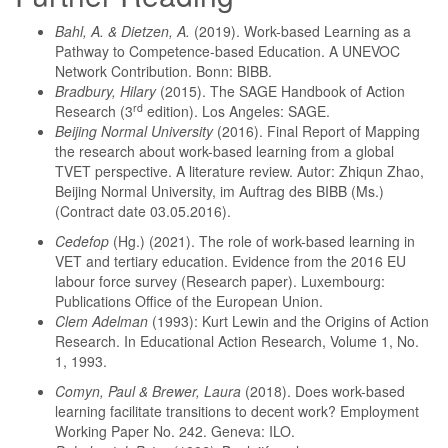
Bahl, A. & Dietzen, A.
(2019). Work-based Learning as a
Pathway to Competence-based Education. A UNEVOC
Network Contribution.
Bonn: BIBB.
Bradbury, Hilary
(2015). The SAGE Handbook of Action
rd
Research (3
edition). Los Angeles: SAGE.
Beijing Normal University
(2016). Final Report of Mapping
the research about work-based learning from a global
TVET perspective. A literature review. Autor: Zhiqun Zhao,
Beijing Normal University, im Auftrag des BIBB (Ms.)
(Contract date 03.05.2016).
Cedefop
(Hg.) (2021). The role of work-based learning in
VET and tertiary education. Evidence from the 2016 EU
labour force survey (Research paper). Luxembourg:
Publications Office of the European Union.
Clem Adelman
(1993): Kurt Lewin and the Origins of Action
Research. In Educational Action Research, Volume 1, No.
1, 1993.
Comyn, Paul & Brewer, Laura
(2018). Does work-based
learning facilitate transitions to decent work? Employment
Working Paper No. 242. Geneva: ILO.