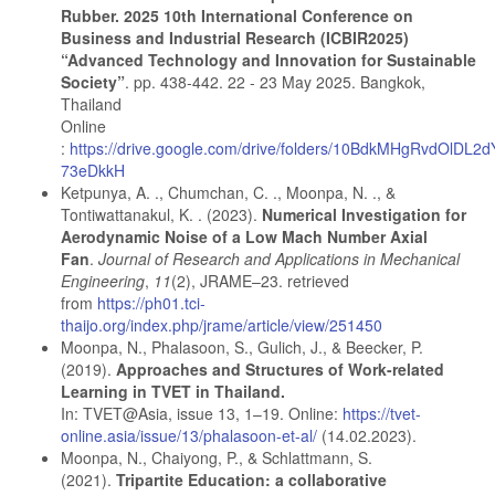
Rubber. 2025 10th International Conference on
Business and Industrial Research (ICBIR2025)
“Advanced Technology and Innovation for Sustainable
Society”
. pp. 438-442. 22 - 23 May 2025. Bangkok,
Thailand
Online
:
https://drive.google.com/drive/folders/10BdkMHgRvdOlDL2d
73eDkkH
Ketpunya, A. ., Chumchan, C. ., Moonpa, N. ., &
Tontiwattanakul, K. . (2023).
Numerical Investigation for
Aerodynamic Noise of a Low Mach Number Axial
Fan
.
Journal of Research and Applications in Mechanical
Engineering
,
11
(2), JRAME–23. retrieved
from
https://ph01.tci-
thaijo.org/index.php/jrame/article/view/251450
Moonpa, N., Phalasoon, S., Gulich, J., & Beecker, P.
(2019).
Approaches and Structures of Work-related
Learning in TVET in Thailand.
In: TVET@Asia, issue 13, 1–19. Online:
https://tvet-
online.asia/issue/13/phalasoon-et-al/
(14.02.2023).
Moonpa, N., Chaiyong, P., & Schlattmann, S.
(2021).
Tripartite Education: a collaborative