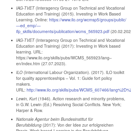
IAG-TVET
(Interagency Group on Technical and Vocational
Education and Training) (2015). Investing in Work Based
Learning. Online:
https://www.ilo.org/wcmsp5/groups/public/
—ed_emp/—
ifp_skills/documents/publication/wcms_565923.pdf
(20.02.202
IAG-TVET
(Interagency Group on Technical and Vocational
Education and Training) (2017): Investing in Work based
learning. URL:
https://www.ilo.org/skills/pubs/WCMS_565923/lang–
en/index.htm (27.07.2023).
ILO
(International Labour Organization). (2017). ILO toolkit
for quality apprenticeships – Vol. 1: Guide fort policy
makers.
URL:
http://www.ilo.org/skills/pubs/WCMS_607466/lang%2D%
Lewin, Kurt
(1946). Action research and minority problems,
in G.W. Lewin (Ed.) Resolving Social Conflicts. New York;
Harper & Row.
Nationale Agentur beim Bundesinstitut für
Berufsbildung
(2017): Von der Idee zur erfolgreichen
Praxis. Work-based-Learning in der Berufsbildung.