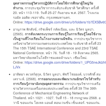
อุตสาหกรรมสู่วิศวกรปฏิบัติการโดยใช้การศึกษาผู้ใหญ่วัย
ทำงาน
. การประชุมวิชาการระดับระดับชาติ วิศวศึกษา ครั้งที่
20. หน้า 113-119. วันที่ 25-27 กันยายน พ.ศ. 2567. โรงแรม
รอยัล ออคิด เชอราตัน. กรุงเทพมหานคร.
Online:
https://drive.google.com/drive/u/0/folders/1b7EXSBv
อานุภาพ ฟักสังข์, กริชเพ็ชร์ กลัดเนียม, และ นิวัตร มูลปา.
(2565).
การสังเกตกระบวนการเรียนรู้ในการเรียนรู้โดยใช้งาน
เป็นฐานที่โรงเรียนในโรงงานสยามมิชลิน
. การประชุมวิชาการ
เครือข่ายวิศวกรรมเกษตรแห่งประเทศไทย ระดับชาติ ครั้งที่ 23
The 15th TSAE International Conference and 23rd TSAE
National Conference. หน้า 76. วันที่ 18 - 19 สิงหาคม 2565.
มหาวิทยาลัยเทคโนโลยีราชมงคลล้านนา. เชียงใหม่.
Online:
https://drive.google.com/drive/folders/1_UPG5neJk
LJVx
อาทิตยา คเวสก์สุกุล, นิวัตร มูลปา, พัชรี ไชยยงค์, บวรศักดิ์ สม
เคราะห์. (2568).
การออกแบบและพัฒนาเกมอักษรไขว้สำหรับ
การเรียนรู้ภาษาอังกฤษอุตสาหกรรม
. การประชุมวิชาการเครือ
ข่ายวิศวกรรมเครื่องกลแห่งประเทศไทย ครั้งที่ 39 The 39th
Conference of Mechanical Engineering Network of
Thailand. หน้า 1021 - 1027. วันที่ 15 - 18 กรกฎาคม 2568. อ
วานี ขอนแก่น โฮเทล แอนด์ คอนเวนชั่น เซ็นเตอร์. ขอนแก่น.