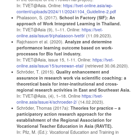
In: TVET@Asia. Online:
https://tvet-online.asia/wp-
content/uploads/2024/11/20241104_Guideline-2.pdf
Phalasoon, S. (2017).
School in Factory (SIF): An
approach of Work Integrated Learning in Thailand.
In: TVET@Asia (9), 1–11. Online:
https://tvet-
online.asia/issue/9/phalasoon-tvet9/
(11.09.2023).
Rajchasom et al. (2020).
Analyze and determine
performance learning outcome based on
work-
processes for Bio fuel industry.
In: TVET@Asia, issue 15, 1-11. Online:
https://tvet-
online.asia/issue/15/sureewan-etal/
(retrieved 30.06.2020).
Schröder, T. (2015).
Quality enhancement and
assurance in research work via scientific coaching: a
theoretical basis for inter-institutional and cross-
regional research activities in East and Southeast Asia.
In: TVET@Asia, (4), 1–18. Online
https://tvet-
online.asia/issue/4/schroeder-2/
(14.02.2023).
Schröder, Thomas (2017a):
Theories for practice – a
participatory action research approach for the
establishment of the Regional Association for
Vocational Teacher Education in Asia (RAVTE).
In: Pilz, M. (Ed.): Vocational Education and Training in