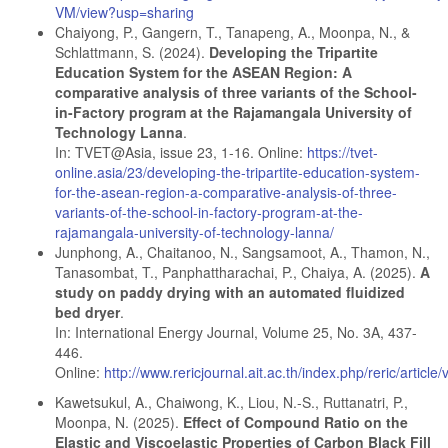
VM/view?usp=sharing
Chaiyong, P., Gangern, T., Tanapeng, A., Moonpa, N., &
Schlattmann, S. (2024).
Developing the Tripartite
Education System for the ASEAN Region: A
comparative analysis of three variants of the School-
in-Factory program at the Rajamangala University of
Technology Lanna
.
In: TVET@Asia, issue 23, 1-16. Online:
https://tvet-
online.asia/23/developing-the-tripartite-education-system-
for-the-asean-region-a-comparative-analysis-of-three-
variants-of-the-school-in-factory-program-at-the-
rajamangala-university-of-technology-lanna/
Junphong, A., Chaitanoo, N., Sangsamoot, A., Thamon, N.,
Tanasombat, T., Panphattharachai, P., Chaiya, A. (2025).
A
study on paddy drying with an automated fluidized
bed dryer
.
In: International Energy Journal, Volume 25, No. 3A, 437-
446.
Online:
http://www.rericjournal.ait.ac.th/index.php/reric/article
Kawetsukul, A., Chaiwong, K., Liou, N.-S., Ruttanatri, P.,
Moonpa, N. (2025).
Effect of Compound Ratio on the
Elastic and Viscoelastic Properties of Carbon Black Fill