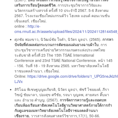
เสริมการเรียนรู้ตลอดชีวิต
. การประชุมวิชาการวิจัยและ
นวัตกรรมสร้างสรรค์ ครั้งที่ 10 ประจำปี 2567. 5-6 สิงหาคม
2567. โรงแรมเชียงใหม่แกรนด์วิว โฮเทล แอนด์ คอนเวนชั่น
เซ็นเตอร์. เชียงใหม่.
online :
http://e-
cms.rmutl.ac.th/assets/upload/files/2024/11/2024112814454
ศุภชัย ฟองขาว, นิวัฒน์ชัย ใจคำ, นิวัตร มูลปา. (2565).
การหา
ปัจจัยที่ส่งผลต่อกระบวนการตัดของแผ่นยางฉาบผ้าใบ
. การ
ประชุมวิชาการเครือข่ายวิศวกรรมเกษตรแห่งประเทศไทย
ระดับชาติ ครั้งที่ 23 The 15th TSAE International
Conference and 23rd TSAE National Conference. หน้า 145
- 156. วันที่ 18 - 19 สิงหาคม 2565. มหาวิทยาลัยเทคโนโลยี
ราชมงคลล้านนา. เชียงใหม่.
Online:
https://drive.google.com/drive/folders/1_UPG5neJk
LJVx
สิริโฉม พิเชษฐบุญยเกียรติ, นิวัตร มูลปา, พัชรี ไชยยงค์, ภีรา
วิชญ์ ชัยมาลา, ปองสุข ศรีชัย, รจนา บุญลพ, สายสมร ติ๊บมา
และ อำนวย คำบุญ. (2567).
การจัดการความรู้และถอดบท
เรียนห้องเรียนสาธิตเทคโนโลยีฐานวิทยาศาสตร์ภายใต้การกํา
กับดูแลของมหาวิทยาลัยเทคโนโลยีราชมงคลล้านนา
เชียงราย.
วารสารสังคมศาสตร์วิชาการ,17(1), 50-66.