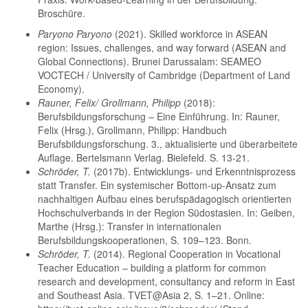
Broschüre.
Paryono Paryono
(2021). Skilled workforce in ASEAN
region: Issues, challenges, and way forward (ASEAN and
Global Connections). Brunei Darussalam: SEAMEO
VOCTECH / University of Cambridge (Department of Land
Economy).
Rauner, Felix/ Grollmann, Philipp
(2018):
Berufsbildungsforschung – Eine Einführung. In: Rauner,
Felix (Hrsg.), Grollmann, Philipp: Handbuch
Berufsbildungsforschung. 3., aktualisierte und überarbeitete
Auflage. Bertelsmann Verlag. Bielefeld. S. 13-21.
Schröder, T.
(2017b). Entwicklungs- und Erkenntnisprozess
statt Transfer. Ein systemischer Bottom-up-Ansatz zum
nachhaltigen Aufbau eines berufspädagogisch orientierten
Hochschulverbands in der Region Südostasien. In: Geiben,
Marthe (Hrsg.): Transfer in internationalen
Berufsbildungskooperationen, S. 109–123. Bonn.
Schröder, T.
(2014). Regional Cooperation in Vocational
Teacher Education – building a platform for common
research and development, consultancy and reform in East
and Southeast Asia. TVET@Asia 2, S. 1–21. Online: