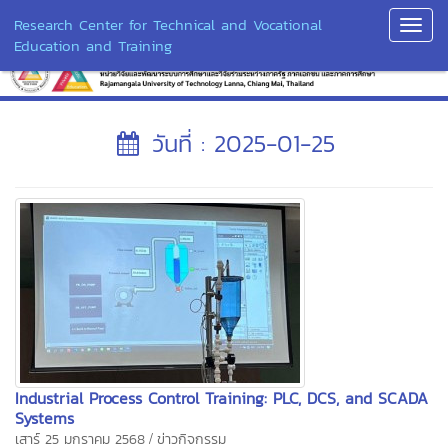
Research Center for Technical and Vocational
Toggl
Education and Training
Navig
วันที่ : 2025-01-25
Industrial Process Control Training: PLC, DCS, and SCADA
Systems
/
เสาร์ 25 มกราคม 2568
ข่าวกิจกรรม